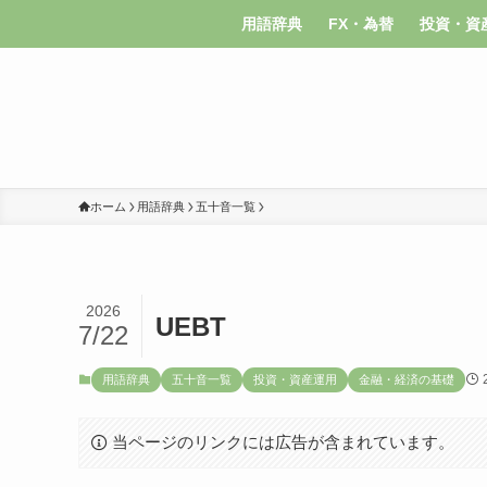
用語辞典
FX・為替
投資・資
ホーム
用語辞典
五十音一覧
2026
UEBT
7/22
用語辞典
五十音一覧
投資・資産運用
金融・経済の基礎
当ページのリンクには広告が含まれています。