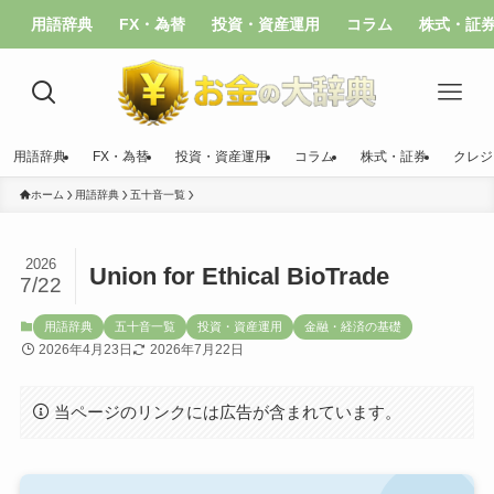
用語辞典
FX・為替
投資・資産運用
コラム
株式・証
用語辞典
FX・為替
投資・資産運用
コラム
株式・証券
クレジ
ホーム
用語辞典
五十音一覧
2026
Union for Ethical BioTrade
7/22
用語辞典
五十音一覧
投資・資産運用
金融・経済の基礎
2026年4月23日
2026年7月22日
当ページのリンクには広告が含まれています。