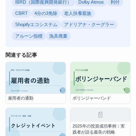
IBRD（国際復興開発銀行）
Dolby Atmos
利付
CBRT
4分の3免除
老人扶養親族
Shopifyエコシステム
アドリアナ・クーグラー
アルーン指標
漁具廃棄
関連する記事
ボリンジャーバンド
雇用者の通勤
📄
2025年の投資成功事例：実
践者が語る最良の戦略