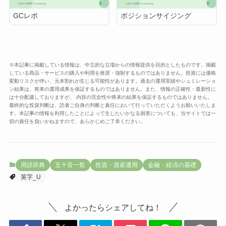
GCレポ
ポジションサイジング
※本記事に掲載している情報は、中立的な立場からの情報提供を目的としたものです。掲載
している商品・サービスの購入や利用を推奨・強制するものではありません。投資には価格
変動リスクが伴い、元本割れが生じる可能性があります。過去の運用実績やシュミレーショ
ン結果は、将来の運用成果を保証するものではありません。また、情報の正確性・最新性に
は十分配慮しておりますが、 内容の完全性や将来の結果を保証するものではありません。
最終的な投資判断は、読者ご自身の判断と責任において行っていただくようお願いいたしま
す。本記事の情報を利用したことによって生じたいかなる損害についても、当サイトでは一
切の責任を負いかねますので、あらかじめご了承ください。
用語辞典
五十音一覧
投資・資産運用
金融・経済の基礎
英字_U
よかったらシェアしてね！