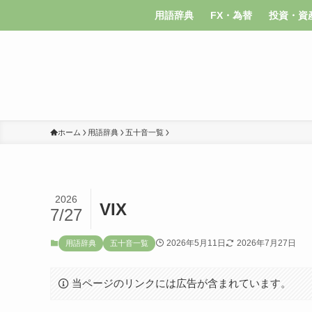
用語辞典
FX・為替
投資・資
ホーム
用語辞典
五十音一覧
2026
VIX
7/27
2026年5月11日
2026年7月27日
用語辞典
五十音一覧
当ページのリンクには広告が含まれています。