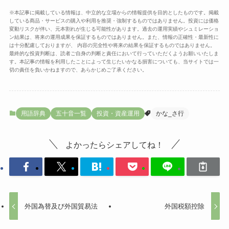
※本記事に掲載している情報は、中立的な立場からの情報提供を目的としたものです。掲載
している商品・サービスの購入や利用を推奨・強制するものではありません。投資には価格
変動リスクが伴い、元本割れが生じる可能性があります。過去の運用実績やシュミレーショ
ン結果は、将来の運用成果を保証するものではありません。また、情報の正確性・最新性に
は十分配慮しておりますが、 内容の完全性や将来の結果を保証するものではありません。
最終的な投資判断は、読者ご自身の判断と責任において行っていただくようお願いいたしま
す。本記事の情報を利用したことによって生じたいかなる損害についても、当サイトでは一
切の責任を負いかねますので、あらかじめご了承ください。
用語辞典
五十音一覧
投資・資産運用
かな_さ行
よかったらシェアしてね！
外国為替及び外国貿易法
外国税額控除