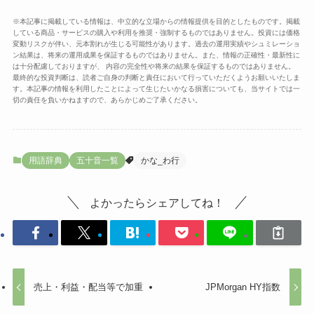
※本記事に掲載している情報は、中立的な立場からの情報提供を目的としたものです。掲載
している商品・サービスの購入や利用を推奨・強制するものではありません。投資には価格
変動リスクが伴い、元本割れが生じる可能性があります。過去の運用実績やシュミレーショ
ン結果は、将来の運用成果を保証するものではありません。また、情報の正確性・最新性に
は十分配慮しておりますが、 内容の完全性や将来の結果を保証するものではありません。
最終的な投資判断は、読者ご自身の判断と責任において行っていただくようお願いいたしま
す。本記事の情報を利用したことによって生じたいかなる損害についても、当サイトでは一
切の責任を負いかねますので、あらかじめご了承ください。
用語辞典
五十音一覧
かな_わ行
よかったらシェアしてね！
売上・利益・配当等で加重
JPMorgan HY指数