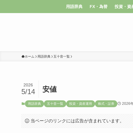
用語辞典
FX・為替
投資・資
ホーム
用語辞典
五十音一覧
2026
安値
5/14
2026
用語辞典
五十音一覧
投資・資産運用
株式・証券
当ページのリンクには広告が含まれています。