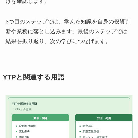
けを確認します。
3つ目のステップでは、学んだ知識を自身の投資判
断や業務に落とし込みます。最後のステップでは
結果を振り返り、次の学びにつなげます。
YTPと関連する用語
YTPと関連する用語
『YTP』の比較
対比・発展
類似・関連
変動利付国債
固定3年
変動10年
新型窓販国債
固定5年
カレンシー建て国債