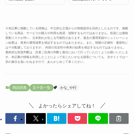
※本記事に掲載している情報は、中立的な立場からの情報提供を目的としたものです。掲載
している商品・サービスの購入や利用を推奨・強制するものではありません。投資には価格
変動リスクが伴い、元本割れが生じる可能性があります。過去の運用実績やシュミレーショ
ン結果は、将来の運用成果を保証するものではありません。また、情報の正確性・最新性に
は十分配慮しておりますが、 内容の完全性や将来の結果を保証するものではありません。
最終的な投資判断は、読者ご自身の判断と責任において行っていただくようお願いいたしま
す。本記事の情報を利用したことによって生じたいかなる損害についても、当サイトでは一
切の責任を負いかねますので、あらかじめご了承ください。
用語辞典
五十音一覧
かな_や行
よかったらシェアしてね！