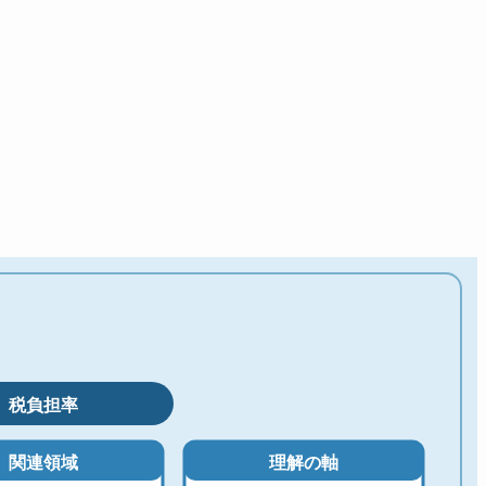
税負担率
関連領域
理解の軸