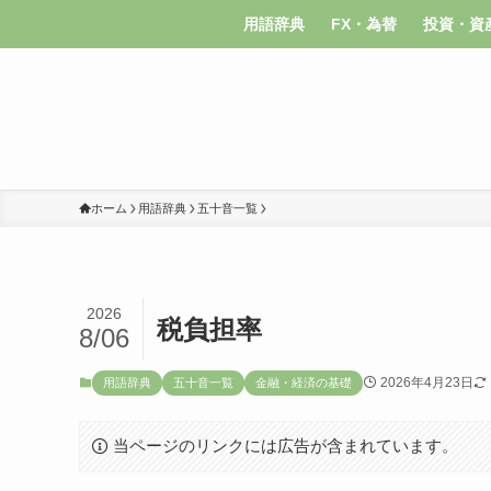
用語辞典
FX・為替
投資・資
ホーム
用語辞典
五十音一覧
2026
税負担率
8/06
2026年4月23日
用語辞典
五十音一覧
金融・経済の基礎
当ページのリンクには広告が含まれています。