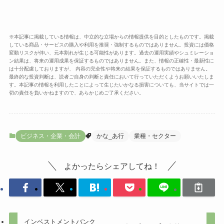
※本記事に掲載している情報は、中立的な立場からの情報提供を目的としたものです。掲載
している商品・サービスの購入や利用を推奨・強制するものではありません。投資には価格
変動リスクが伴い、元本割れが生じる可能性があります。過去の運用実績やシュミレーショ
ン結果は、将来の運用成果を保証するものではありません。また、情報の正確性・最新性に
は十分配慮しておりますが、 内容の完全性や将来の結果を保証するものではありません。
最終的な投資判断は、読者ご自身の判断と責任において行っていただくようお願いいたしま
す。本記事の情報を利用したことによって生じたいかなる損害についても、当サイトでは一
切の責任を負いかねますので、あらかじめご了承ください。
ビジネス・企業・会計
かな_あ行
業種・セクター
よかったらシェアしてね！
インベストメントバンク