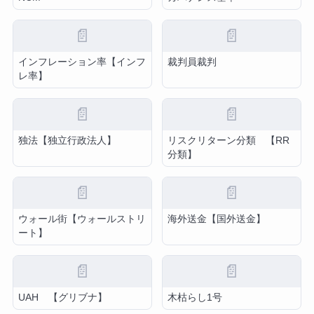
📄
📄
インフレーション率【インフ
裁判員裁判
レ率】
📄
📄
独法【独立行政法人】
リスクリターン分類 【RR
分類】
📄
📄
ウォール街【ウォールストリ
海外送金【国外送金】
ート】
📄
📄
UAH 【グリブナ】
木枯らし1号