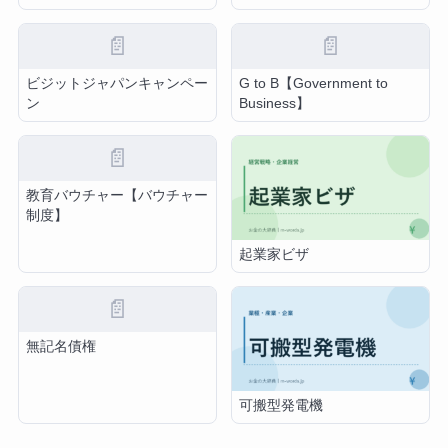
📄
📄
ビジットジャパンキャンペー
G to B【Government to
ン
Business】
📄
教育バウチャー【バウチャー
制度】
起業家ビザ
📄
無記名債権
可搬型発電機