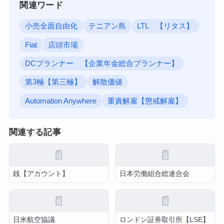
関連ワード
小売全面自由化
テニアン島
LTL 【リタス】
Fiat
店頭市場
DCプランナー 【企業年金総合プランナー】
第3極【第三極】
解散価値
Automation Anywhere
重責解雇【懲戒解雇】
関連する記事
📄
📄
銭【アカウント】
日本労働組合総連合会
📄
📄
日米航空協議
ロンドン証券取引所【LSE】