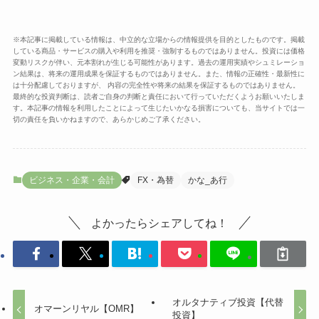
※本記事に掲載している情報は、中立的な立場からの情報提供を目的としたものです。掲載
している商品・サービスの購入や利用を推奨・強制するものではありません。投資には価格
変動リスクが伴い、元本割れが生じる可能性があります。過去の運用実績やシュミレーショ
ン結果は、将来の運用成果を保証するものではありません。また、情報の正確性・最新性に
は十分配慮しておりますが、 内容の完全性や将来の結果を保証するものではありません。
最終的な投資判断は、読者ご自身の判断と責任において行っていただくようお願いいたしま
す。本記事の情報を利用したことによって生じたいかなる損害についても、当サイトでは一
切の責任を負いかねますので、あらかじめご了承ください。
ビジネス・企業・会計
FX・為替
かな_あ行
よかったらシェアしてね！
オルタナティブ投資【代替
オマーンリヤル【OMR】
投資】