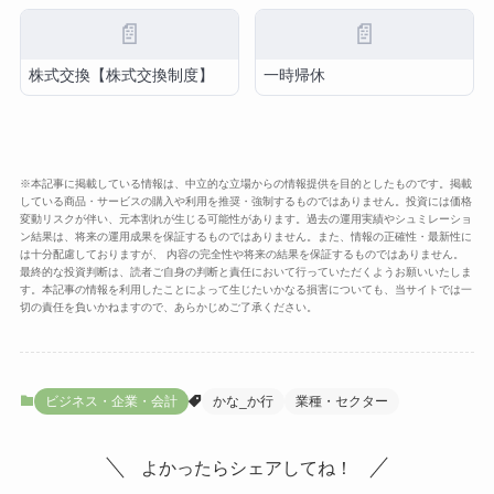
📄
📄
株式交換【株式交換制度】
一時帰休
※本記事に掲載している情報は、中立的な立場からの情報提供を目的としたものです。掲載
している商品・サービスの購入や利用を推奨・強制するものではありません。投資には価格
変動リスクが伴い、元本割れが生じる可能性があります。過去の運用実績やシュミレーショ
ン結果は、将来の運用成果を保証するものではありません。また、情報の正確性・最新性に
は十分配慮しておりますが、 内容の完全性や将来の結果を保証するものではありません。
最終的な投資判断は、読者ご自身の判断と責任において行っていただくようお願いいたしま
す。本記事の情報を利用したことによって生じたいかなる損害についても、当サイトでは一
切の責任を負いかねますので、あらかじめご了承ください。
ビジネス・企業・会計
かな_か行
業種・セクター
よかったらシェアしてね！