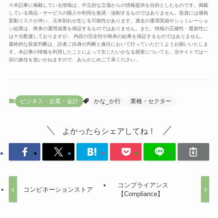
※本記事に掲載している情報は、中立的な立場からの情報提供を目的としたものです。掲載
している商品・サービスの購入や利用を推奨・強制するものではありません。投資には価格
変動リスクが伴い、元本割れが生じる可能性があります。過去の運用実績やシュミレーショ
ン結果は、将来の運用成果を保証するものではありません。また、情報の正確性・最新性に
は十分配慮しておりますが、 内容の完全性や将来の結果を保証するものではありません。
最終的な投資判断は、読者ご自身の判断と責任において行っていただくようお願いいたしま
す。本記事の情報を利用したことによって生じたいかなる損害についても、当サイトでは一
切の責任を負いかねますので、あらかじめご了承ください。
ビジネス・企業・会計
かな_か行
業種・セクター
よかったらシェアしてね！
コンプライアンス
コンビネーションストア
【Compliance】