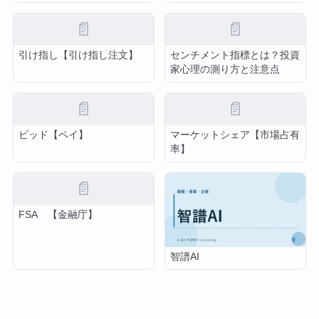
📄
📄
引け指し【引け指し注文】
センチメント指標とは？投資
家心理の測り方と注意点
📄
📄
ビッド【ペイ】
マーケットシェア【市場占有
率】
📄
FSA 【金融庁】
智譜AI