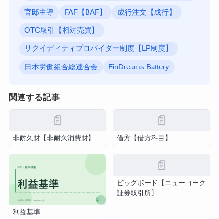
官邸主導
FAF【BAF】
成行注文【成行】
OTC取引【相対売買】
リクイディティプロバイダー制度【LP制度】
日本労働組合総連合会
FinDreams Battery
関連する記事
📄
📄
非耐久財【非耐久消費財】
借方【借方科目】
📄
ビッグボード【ニューヨーク
証券取引所】
利益基準