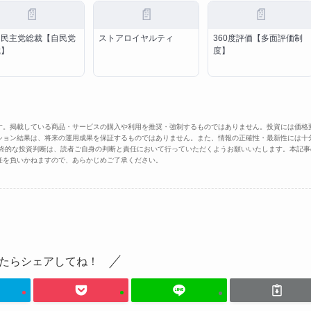
📄
📄
📄
由民主党総裁【自民党
ストアロイヤルティ
360度評価【多面評価制
裁】
度】
す。掲載している商品・サービスの購入や利用を推奨・強制するものではありません。投資には価格
ション結果は、将来の運用成果を保証するものではありません。また、情報の正確性・最新性には十
最終的な投資判断は、読者ご自身の判断と責任において行っていただくようお願いいたします。本記事
任を負いかねますので、あらかじめご了承ください。
たらシェアしてね！