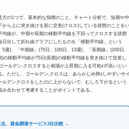
見方の1つで、基本的な指標のこと。チャート分析で、短期や
から上に突き抜ける形に交差(クロス)している状態のことを
平均線が、中期や長期の移動平均線を下回ってクロスする状態
毎日出して折れ線グラフにしたものを「移動平均線」という
週)、「中期線」(75日、100日、13週)、「長期線」(200日、
期)の移動平均線が75日(長期)の移動平均線を突き抜けて交差し
ゴールデン.クロスすると相場が上昇期に入る可柏ｫが高いとい
。ただし、ゴールデン.クロスは、あらかじめ卵zしやすいサ
ールデンクロスをしたのに上がらないで、むしろ下がるという
組み合わせて考慮することがポイントである。
意点、資金調達サービス3社比較 →