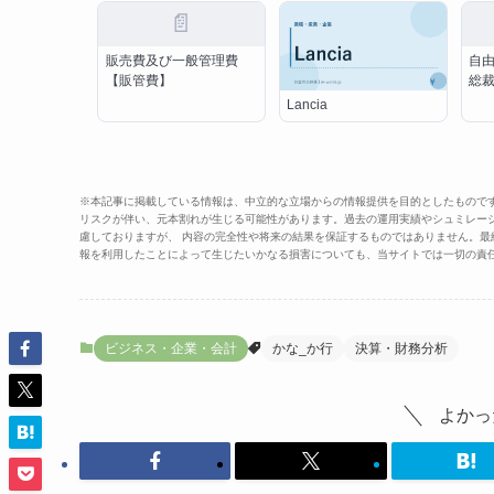
📄
販売費及び一般管理費
自
【販管費】
総
Lancia
※本記事に掲載している情報は、中立的な立場からの情報提供を目的としたもので
リスクが伴い、元本割れが生じる可能性があります。過去の運用実績やシュミレー
慮しておりますが、 内容の完全性や将来の結果を保証するものではありません。
報を利用したことによって生じたいかなる損害についても、当サイトでは一切の責
ビジネス・企業・会計
かな_か行
決算・財務分析
よかっ