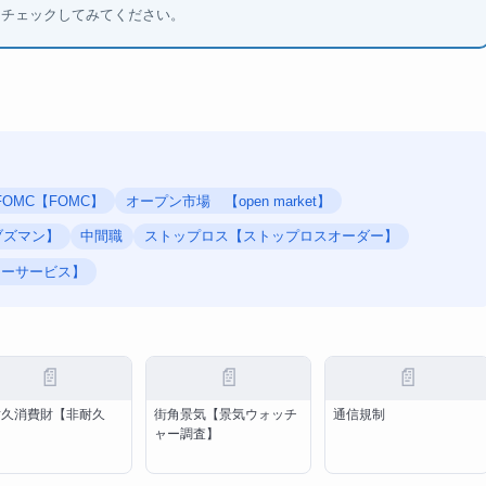
もチェックしてみてください。
FOMC【FOMC】
オープン市場 【open market】
ブズマン】
中間職
ストップロス【ストップロスオーダー】
ローサービス】
📄
📄
📄
耐久消費財【非耐久
街角景気【景気ウォッチ
通信規制
】
ャー調査】