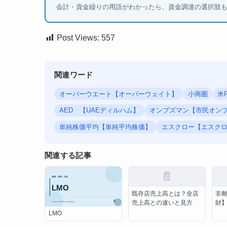
会計・資金繰りの用語がわかったら、資金調達の選択肢
Post Views:
557
関連ワード
オーバーウエート【オーバーウェイト】
小商圏
米
AED 【UAEディルハム】
オンブズマン【市民オン
単純株価平均【単純平均株価】
エスクロー【エスク
関連する記事
📄
既存店売上高とは？全店
非
売上高との違いと見方
財
LMO