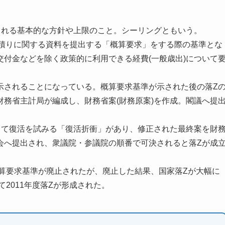
される基本的な方針や上限のこと。シーリングともいう。
見積りに関する資料を提出する「概算要求」をする際の基準とな
付金などを除く政策的に利用できる経費(一般歳出)について
示されることになっている。概算要求基準が示された後の落Z
務省主計局が編成し、財務省案(財務原案)を作成。閣議へ提
して復活を試みる「復活折衝」があり、修正された最終案を財
会へ提出され、衆議院・参議院の順番で可決されると落Zが成
概算要求基準が廃止されたが、廃止した結果、国家落Zが大幅に
て2011年度落Zが形成された。