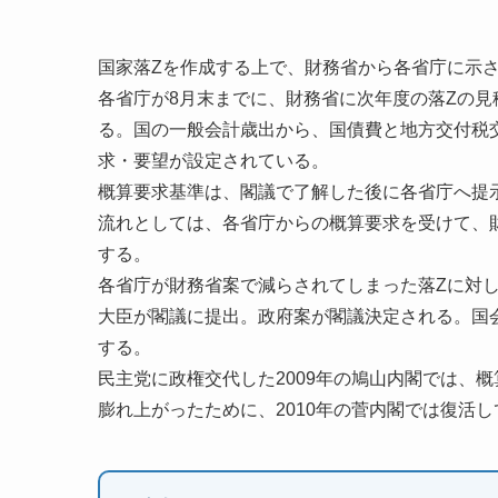
国家落Zを作成する上で、財務省から各省庁に示
各省庁が8月末までに、財務省に次年度の落Zの
る。国の一般会計歳出から、国債費と地方交付税交
求・要望が設定されている。
概算要求基準は、閣議で了解した後に各省庁へ提
流れとしては、各省庁からの概算要求を受けて、財
する。
各省庁が財務省案で減らされてしまった落Zに対
大臣が閣議に提出。政府案が閣議決定される。国
する。
民主党に政権交代した2009年の鳩山内閣では、
膨れ上がったために、2010年の菅内閣では復活し