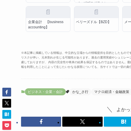
パーズプログラム）
📄
📄
企業会計 【business
ベリーズドル【BZD】
メ
accounting】
※本記事に掲載している情報は、中立的な立場からの情報提供を目的としたもので
リスクが伴い、元本割れが生じる可能性があります。過去の運用実績やシュミレー
慮しておりますが、 内容の完全性や将来の結果を保証するものではありません。
報を利用したことによって生じたいかなる損害についても、当サイトでは一切の責
ビジネス・企業・会計
かな_さ行
マクロ経済・金融政策
よかっ