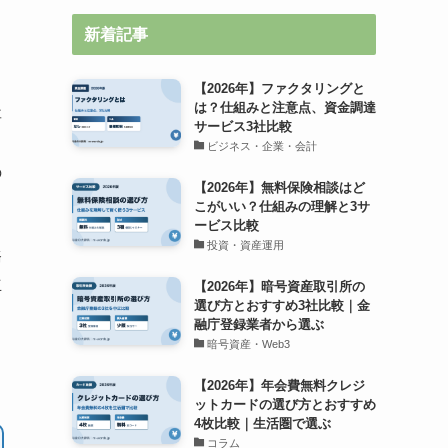
新着記事
【2026年】ファクタリングと
は？仕組みと注意点、資金調達
要
サービス3社比較
ビジネス・企業・会計
の
【2026年】無料保険相談はど
出
こがいい？仕組みの理解と3サ
ービス比較
投資・資産運用
務
立
【2026年】暗号資産取引所の
選び方とおすすめ3社比較｜金
融庁登録業者から選ぶ
暗号資産・Web3
【2026年】年会費無料クレジ
ットカードの選び方とおすすめ
4枚比較｜生活圏で選ぶ
コラム