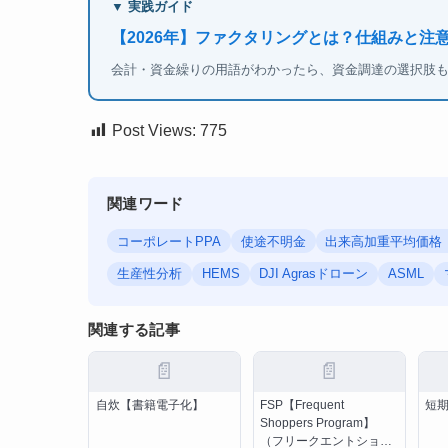
▼ 実践ガイド
【2026年】ファクタリングとは？仕組みと注
会計・資金繰りの用語がわかったら、資金調達の選択肢
Post Views:
775
関連ワード
コーポレートPPA
使途不明金
出来高加重平均価格【
生産性分析
HEMS
DJI Agrasドローン
ASML
関連する記事
📄
📄
自炊【書籍電子化】
FSP【Frequent
短
Shoppers Program】
（フリークエントショッ