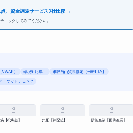
意点、資金調達サービス3社比較 →
もチェックしてみてください。
VWAP】
環境対応車
米韓自由貿易協定【米韓FTA】
マーケットチェック
📄
📄
📄
期筋【投機筋】
気配【気配値】
防衛産業【国防産業】