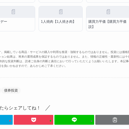
📄
📄
📄
ーデー
1人焼肉【1人焼き肉】
購買力平価【購買力平価
説】
す。掲載している商品・サービスの購入や利用を推奨・強制するものではありません。投資には価格
ション結果は、将来の運用成果を保証するものではありません。また、情報の正確性・最新性には十
最終的な投資判断は、読者ご自身の判断と責任において行っていただくようお願いいたします。本記事
任を負いかねますので、あらかじめご了承ください。
債券投資
たらシェアしてね！