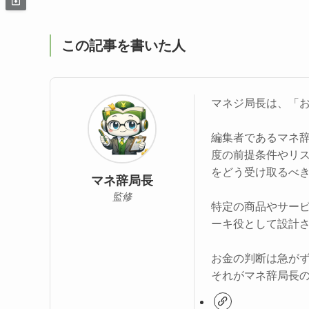
この記事を書いた人
マネジ局長は、「
編集者であるマネ
度の前提条件やリ
をどう受け取るべ
マネ辞局長
監修
特定の商品やサー
ーキ役として設計
お金の判断は急が
それがマネ辞局長