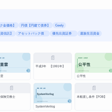
ーク金価格】
円債【円建て債券】
Geely
投資信託】
アセットバック債
優先出資証券
遺族生活資金
📄
平成3年 【1991年】
里雲
公平性
📄
📄
会保険労務士
本船渡し条件【FOB】
SystemVerilog