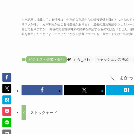
※本記事に掲載している情報は、中立的な立場からの情報提供を目的としたもので
リスクが伴い、元本割れが生じる可能性があります。過去の運用実績やシュミレー
慮しておりますが、 内容の完全性や将来の結果を保証するものではありません。
報を利用したことによって生じたいかなる損害についても、当サイトでは一切の責
ビジネス・企業・会計
かな_さ行
キャッシュレス決済
よかっ
ストックヤード