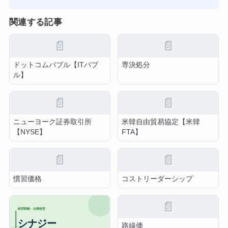
関連する記事
📄
📄
ドットコムバブル【ITバブ
専決処分
ル】
📄
📄
ニューヨーク証券取引所
米韓自由貿易協定【米韓
【NYSE】
FTA】
📄
📄
慣習価格
コストリーダーシップ
📄
路線価