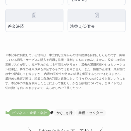
📄
📄
差金決済
洗替え低価法
※本記事に掲載している情報は、中立的な立場からの情報提供を目的としたものです。掲載
している商品・サービスの購入や利用を推奨・強制するものではありません。投資には価格
変動リスクが伴い、元本割れが生じる可能性があります。過去の運用実績やシュミレーショ
ン結果は、将来の運用成果を保証するものではありません。また、情報の正確性・最新性に
は十分配慮しておりますが、 内容の完全性や将来の結果を保証するものではありません。
最終的な投資判断は、読者ご自身の判断と責任において行っていただくようお願いいたしま
す。本記事の情報を利用したことによって生じたいかなる損害についても、当サイトでは一
切の責任を負いかねますので、あらかじめご了承ください。
ビジネス・企業・会計
かな_さ行
業種・セクター
よかったらシェアしてね！