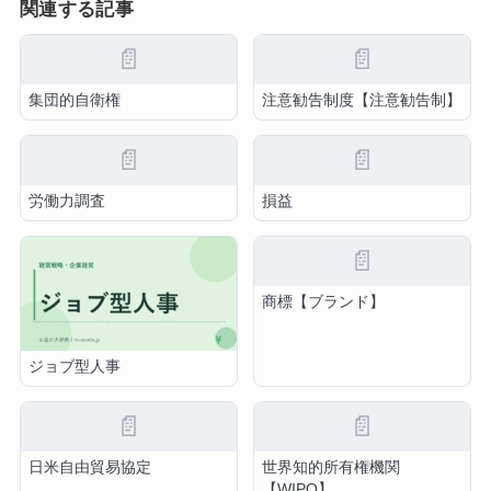
関連する記事
📄
📄
集団的自衛権
注意勧告制度【注意勧告制】
📄
📄
労働力調査
損益
📄
商標【ブランド】
ジョブ型人事
📄
📄
日米自由貿易協定
世界知的所有権機関
【WIPO】