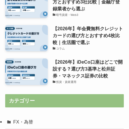
方とおすすめ3社比較｜金融庁登
録業者から選ぶ
暗号資産・Web3
【2026年】年会費無料クレジット
カードの選び方とおすすめ4枚比
較｜生活圏で選ぶ
コラム
【2026年】iDeCo口座はどこで開
設する？選び方3基準と松井証
券・マネックス証券の比較
投資・資産運用
カテゴリー
FX・為替