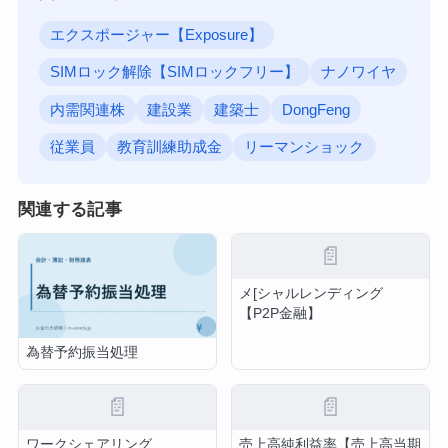
エクスポージャー【Exposure】
SIMロック解除【SIMロックフリー】
ナノワイヤ
内需関連株
建設業
建築士
DongFeng
従業員
教育訓練助成金
リーマンショック
関連する記事
📄
メ[シャルレンディング
【P2P金融】
為替予約振当処理
📄
📄
ワークシェアリング
売上高純利益率【売上高当期