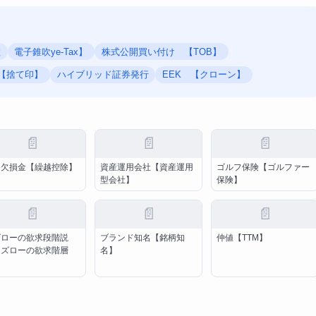
数
電子錐吹ye-Tax】
株式公開買い付け 【TOB】
【捨て印】
ハイブリッド証券発行
EEK 【クローン】
📄
📄
📄
越欠損金【繰越控除】
資産運用会社【資産運用
ゴルフ保険【ゴルファー
型会社】
保険】
📄
📄
📄
ズローの欲求段階説
ブランド知名【銘柄知
仲値【TTM】
マズローの欲求階層
名】
】