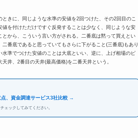
のときに、同じような水準の安値を2回つけた、その2回目のこ
安値を付けただけですぐ反発することは少なく、同じような安
ことから、こういう言い方がされる。二番底は黙って買えとい
二番底であると思っていてもさらに下がること(三番底)もあ
い水準でつけた安値のことは大底といい、逆に、上げ相場のピ
天井、2番目の天井(最高価格)を二番天井という。
意点、資金調達サービス3社比較 →
もチェックしてみてください。