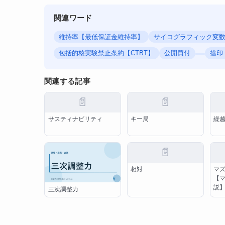
関連ワード
維持率【最低保証金維持率】
サイコグラフィック変
包括的核実験禁止条約【CTBT】
公開買付
捨印
関連する記事
📄
📄
サスティナビリティ
キー局
繰
📄
相対
マ
【
説
三次調整力