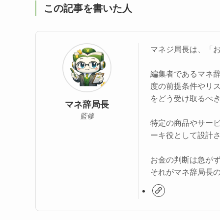
この記事を書いた人
マネジ局長は、「
編集者であるマネ
度の前提条件やリ
をどう受け取るべ
マネ辞局長
監修
特定の商品やサー
ーキ役として設計
お金の判断は急が
それがマネ辞局長