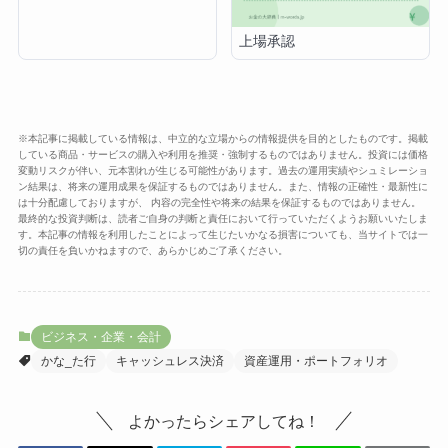
上場承認
※本記事に掲載している情報は、中立的な立場からの情報提供を目的としたものです。掲載
している商品・サービスの購入や利用を推奨・強制するものではありません。投資には価格
変動リスクが伴い、元本割れが生じる可能性があります。過去の運用実績やシュミレーショ
ン結果は、将来の運用成果を保証するものではありません。また、情報の正確性・最新性に
は十分配慮しておりますが、 内容の完全性や将来の結果を保証するものではありません。
最終的な投資判断は、読者ご自身の判断と責任において行っていただくようお願いいたしま
す。本記事の情報を利用したことによって生じたいかなる損害についても、当サイトでは一
切の責任を負いかねますので、あらかじめご了承ください。
ビジネス・企業・会計
かな_た行
キャッシュレス決済
資産運用・ポートフォリオ
よかったらシェアしてね！