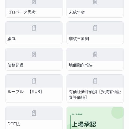
📄
📄
ゼロベース思考
未成年者
📄
📄
嫌気
非核三原則
📄
📄
債務超過
地価動向報告
📄
📄
ルーブル 【RUB】
有価証券評価損【投資有価証
券評価損】
📄
DCF法