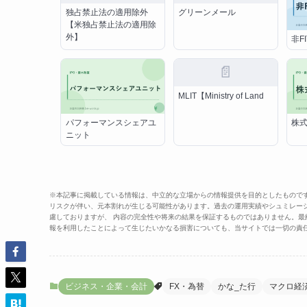
独占禁止法の適用除外
グリーンメール
【米独占禁止法の適用除
外】
非F
📄
MLIT【Ministry of Land
パフォーマンスシェアユ
株
ニット
※本記事に掲載している情報は、中立的な立場からの情報提供を目的としたもので
リスクが伴い、元本割れが生じる可能性があります。過去の運用実績やシュミレー
慮しておりますが、 内容の完全性や将来の結果を保証するものではありません。
報を利用したことによって生じたいかなる損害についても、当サイトでは一切の責
ビジネス・企業・会計
FX・為替
かな_た行
マクロ経