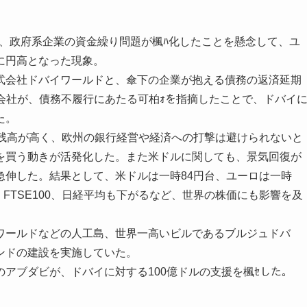
国で、政府系企業の資金繰り問題が楓ﾊ化したことを懸念して、ユ
に円高となった現象。
式会社ドバイワールドと、傘下の企業が抱える債務の返済延期
会社が、債務不履行にあたる可柏ｫを指摘したことで、ドバイ
た。
資残高が高く、欧州の銀行経営や経済への打撃は避けられないと
を買う動きが活発化した。また米ドルに関しても、景気回復が
急伸した。結果として、米ドルは一時84円台、ユーロは一時
、FTSE100、日経平均も下がるなど、世界の株価にも影響を及
ワールドなどの人工島、世界一高いビルであるブルジュドバ
ンドの建設を実施していた。
アブダビが、ドバイに対する100億ドルの支援を楓ｾした。