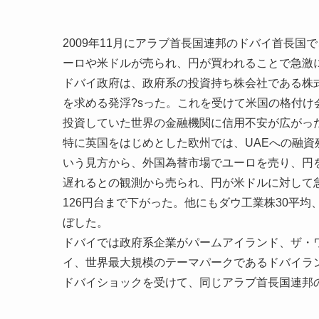
2009年11月にアラブ首長国連邦のドバイ首長
ーロや米ドルが売られ、円が買われることで急激
ドバイ政府は、政府系の投資持ち株会社である株
を求める発浮?sった。これを受けて米国の格付け
投資していた世界の金融機関に信用不安が広がっ
特に英国をはじめとした欧州では、UAEへの融
いう見方から、外国為替市場でユーロを売り、円
遅れるとの観測から売られ、円が米ドルに対して
126円台まで下がった。他にもダウ工業株30平均
ぼした。
ドバイでは政府系企業がパームアイランド、ザ・
イ、世界最大規模のテーマパークであるドバイラ
ドバイショックを受けて、同じアラブ首長国連邦の