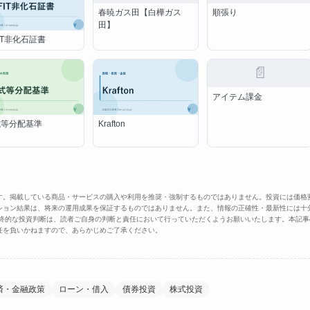
春暁ガス田【白樺ガス
順張り
田】
IT非化石証書
📄
アイテム課金
式等分配基準
Krafton
す。掲載している商品・サービスの購入や利用を推奨・強制するものではありません。投資には価格
ション結果は、将来の運用成果を保証するものではありません。また、情報の正確性・最新性には十
最終的な投資判断は、読者ご自身の判断と責任において行っていただくようお願いいたします。本記事
任を負いかねますので、あらかじめご了承ください。
済・金融政策
ローン・借入
債券投資
株式投資