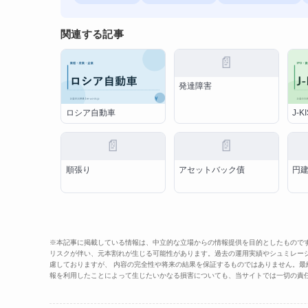
関連する記事
📄
発達障害
ロシア自動車
J-K
📄
📄
順張り
アセットバック債
円
※本記事に掲載している情報は、中立的な立場からの情報提供を目的としたもので
リスクが伴い、元本割れが生じる可能性があります。過去の運用実績やシュミレー
慮しておりますが、 内容の完全性や将来の結果を保証するものではありません。
報を利用したことによって生じたいかなる損害についても、当サイトでは一切の責