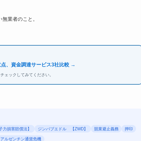
い無業者のこと。
意点、資金調達サービス3社比較 →
もチェックしてみてください。
子力損害賠償法】
ジンバブエドル 【ZWD】
競業避止義務
押印
アルゼンチン通貨危機