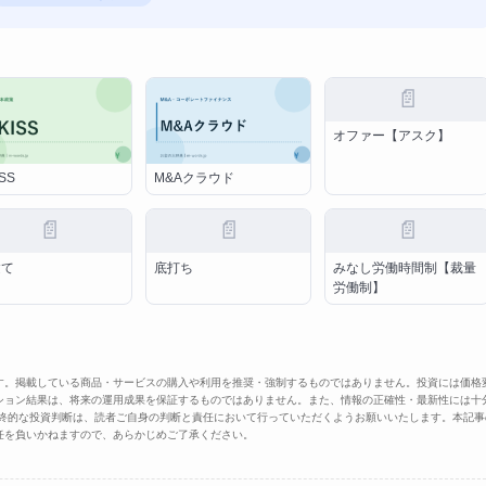
📄
オファー【アスク】
ISS
M&Aクラウド
📄
📄
📄
建て
底打ち
みなし労働時間制【裁量
労働制】
す。掲載している商品・サービスの購入や利用を推奨・強制するものではありません。投資には価格
ション結果は、将来の運用成果を保証するものではありません。また、情報の正確性・最新性には十
最終的な投資判断は、読者ご自身の判断と責任において行っていただくようお願いいたします。本記事
任を負いかねますので、あらかじめご了承ください。