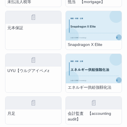
未払法人税等
抵当 【mortgage】
📄
元本保証
Snapdragon X Elite
📄
UYU【ウルグアイペメz
エネルギー供給強靱化法
📄
📄
月足
会計監査 【accounting
audit】