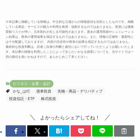
※本記事に掲載している情報は、中立的な立場からの情報提供を目的としたものです。掲載
している商品・サービスの購入や利用を推奨・強制するものではありません。投資には価格
変動リスクが伴い、元本割れが生じる可能性があります。過去の運用実績やシュミレーショ
ン結果は、将来の運用成果を保証するものではありません。また、情報の正確性・最新性に
は十分配慮しておりますが、 内容の完全性や将来の結果を保証するものではありません。
最終的な投資判断は、読者ご自身の判断と責任において行っていただくようお願いいたしま
す。本記事の情報を利用したことによって生じたいかなる損害についても、当サイトでは一
切の責任を負いかねますので、あらかじめご了承ください。
ビジネス・企業・会計
かな_は行
債券投資
先物・商品・デリバティブ
投資信託・ETF
株式投資
よかったらシェアしてね！