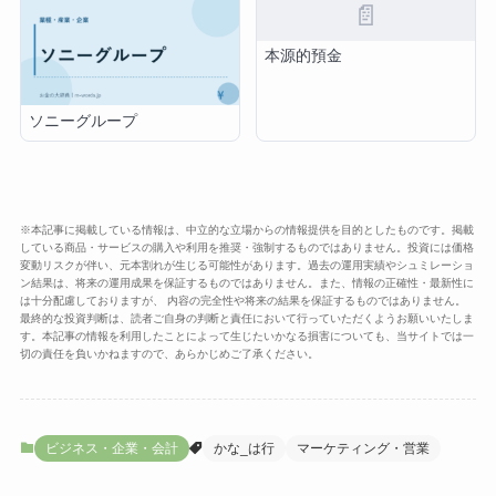
📄
本源的預金
ソニーグループ
※本記事に掲載している情報は、中立的な立場からの情報提供を目的としたものです。掲載
している商品・サービスの購入や利用を推奨・強制するものではありません。投資には価格
変動リスクが伴い、元本割れが生じる可能性があります。過去の運用実績やシュミレーショ
ン結果は、将来の運用成果を保証するものではありません。また、情報の正確性・最新性に
は十分配慮しておりますが、 内容の完全性や将来の結果を保証するものではありません。
最終的な投資判断は、読者ご自身の判断と責任において行っていただくようお願いいたしま
す。本記事の情報を利用したことによって生じたいかなる損害についても、当サイトでは一
切の責任を負いかねますので、あらかじめご了承ください。
ビジネス・企業・会計
かな_は行
マーケティング・営業