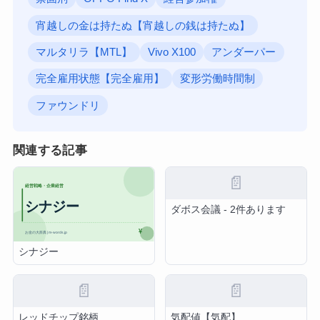
宵越しの金は持たぬ【宵越しの銭は持たぬ】
マルタリラ【MTL】
Vivo X100
アンダーパー
完全雇用状態【完全雇用】
変形労働時間制
ファウンドリ
関連する記事
📄
ダボス会議 - 2件あります
シナジー
📄
📄
レッドチップ銘柄
気配値【気配】