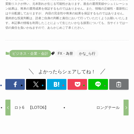
変動リスクが伴い、元本割れが生じる可能性があります。過去の運用実績やシュミレーショ
ン結果は、将来の運用成果を保証するものではありません。また、情報の正確性・最新性に
は十分配慮しておりますが、 内容の完全性や将来の結果を保証するものではありません。
最終的な投資判断は、読者ご自身の判断と責任において行っていただくようお願いいたしま
す。本記事の情報を利用したことによって生じたいかなる損害についても、当サイトでは一
切の責任を負いかねますので、あらかじめご了承ください。
ビジネス・企業・会計
FX・為替
かな_ら行
よかったらシェアしてね！
ロト6 【LOTO6】
ロングテール