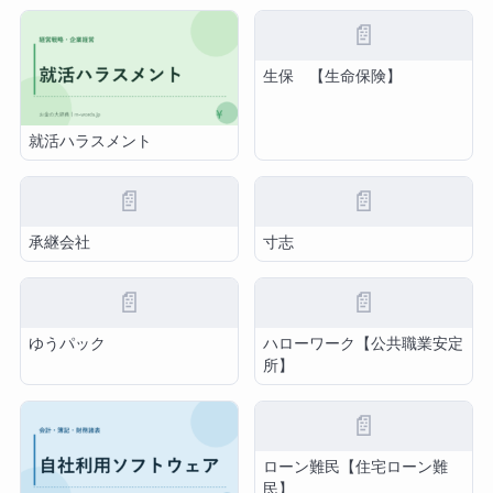
📄
生保 【生命保険】
就活ハラスメント
📄
📄
承継会社
寸志
📄
📄
ゆうパック
ハローワーク【公共職業安定
所】
📄
ローン難民【住宅ローン難
民】