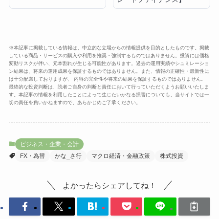
※本記事に掲載している情報は、中立的な立場からの情報提供を目的としたものです。掲載
している商品・サービスの購入や利用を推奨・強制するものではありません。投資には価格
変動リスクが伴い、元本割れが生じる可能性があります。過去の運用実績やシュミレーショ
ン結果は、将来の運用成果を保証するものではありません。また、情報の正確性・最新性に
は十分配慮しておりますが、 内容の完全性や将来の結果を保証するものではありません。
最終的な投資判断は、読者ご自身の判断と責任において行っていただくようお願いいたしま
す。本記事の情報を利用したことによって生じたいかなる損害についても、当サイトでは一
切の責任を負いかねますので、あらかじめご了承ください。
ビジネス・企業・会計
FX・為替
かな_さ行
マクロ経済・金融政策
株式投資
よかったらシェアしてね！