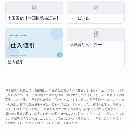
📄
📄
米国国債【米国財務省証券】
トービン税
📄
世界貿易センター
仕入値引
※本記事に掲載している情報は、中立的な立場からの情報提供を目的としたものです。掲載
している商品・サービスの購入や利用を推奨・強制するものではありません。投資には価格
変動リスクが伴い、元本割れが生じる可能性があります。過去の運用実績やシュミレーショ
ン結果は、将来の運用成果を保証するものではありません。また、情報の正確性・最新性に
は十分配慮しておりますが、 内容の完全性や将来の結果を保証するものではありません。
最終的な投資判断は、読者ご自身の判断と責任において行っていただくようお願いいたしま
す。本記事の情報を利用したことによって生じたいかなる損害についても、当サイトでは一
切の責任を負いかねますので、あらかじめご了承ください。