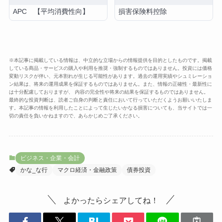
APC 【平均消費性向】
損害保険料控除
※本記事に掲載している情報は、中立的な立場からの情報提供を目的としたものです。掲載
している商品・サービスの購入や利用を推奨・強制するものではありません。投資には価格
変動リスクが伴い、元本割れが生じる可能性があります。過去の運用実績やシュミレーショ
ン結果は、将来の運用成果を保証するものではありません。また、情報の正確性・最新性に
は十分配慮しておりますが、 内容の完全性や将来の結果を保証するものではありません。
最終的な投資判断は、読者ご自身の判断と責任において行っていただくようお願いいたしま
す。本記事の情報を利用したことによって生じたいかなる損害についても、当サイトでは一
切の責任を負いかねますので、あらかじめご了承ください。
ビジネス・企業・会計
かな_な行
マクロ経済・金融政策
債券投資
よかったらシェアしてね！