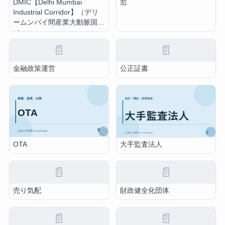
DMIC【Delhi Mumbai
窓
Industrial Corridor】（デリ
ームンバイ間産業大動脈国
z）
📄
📄
金融政策運営
公正証書
OTA
大手監査法人
📄
📄
売り気配
財政健全化団体
📄
📄