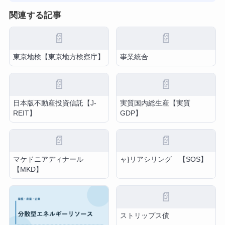
関連する記事
📄
📄
東京地検【東京地方検察庁】
事業統合
📄
📄
日本版不動産投資信託【J-
実質国内総生産【実質
REIT】
GDP】
📄
📄
マケドニアディナール
ャ}リアシリング 【SOS】
【MKD】
📄
ストリップス債