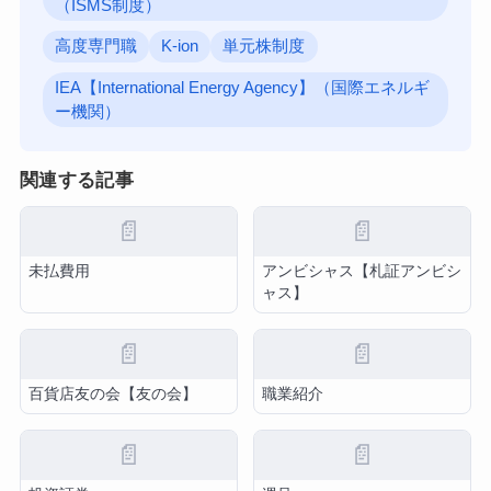
（ISMS制度）
高度専門職
K-ion
単元株制度
IEA【International Energy Agency】（国際エネルギ
ー機関）
関連する記事
📄
📄
未払費用
アンビシャス【札証アンビシ
ャス】
📄
📄
百貨店友の会【友の会】
職業紹介
📄
📄