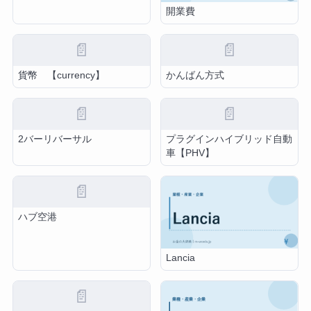
開業費
📄
📄
貨幣 【currency】
かんばん方式
📄
📄
2バーリバーサル
プラグインハイブリッド自動
車【PHV】
📄
ハブ空港
Lancia
📄