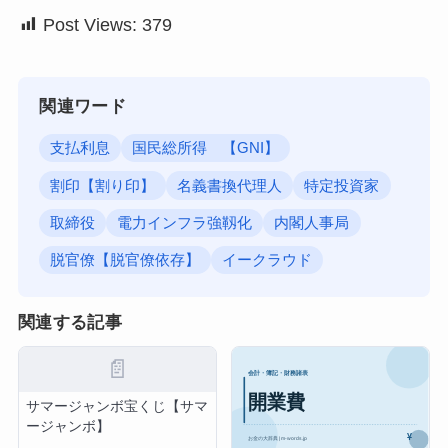
Post Views:
379
関連ワード
支払利息
国民総所得 【GNI】
割印【割り印】
名義書換代理人
特定投資家
取締役
電力インフラ強靱化
内閣人事局
脱官僚【脱官僚依存】
イークラウド
関連する記事
📄
サマージャンボ宝くじ【サマ
ージャンボ】