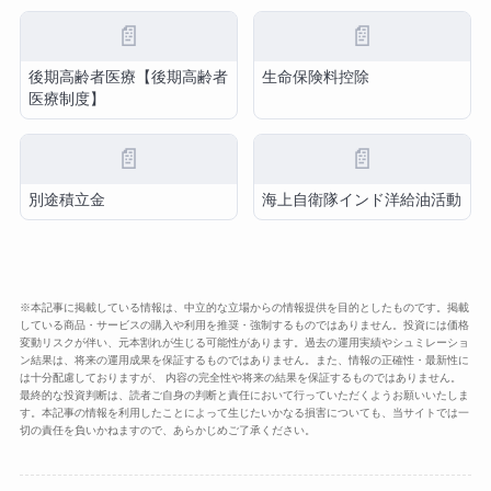
📄
📄
後期高齢者医療【後期高齢者
生命保険料控除
医療制度】
📄
📄
別途積立金
海上自衛隊インド洋給油活動
※本記事に掲載している情報は、中立的な立場からの情報提供を目的としたものです。掲載
している商品・サービスの購入や利用を推奨・強制するものではありません。投資には価格
変動リスクが伴い、元本割れが生じる可能性があります。過去の運用実績やシュミレーショ
ン結果は、将来の運用成果を保証するものではありません。また、情報の正確性・最新性に
は十分配慮しておりますが、 内容の完全性や将来の結果を保証するものではありません。
最終的な投資判断は、読者ご自身の判断と責任において行っていただくようお願いいたしま
す。本記事の情報を利用したことによって生じたいかなる損害についても、当サイトでは一
切の責任を負いかねますので、あらかじめご了承ください。