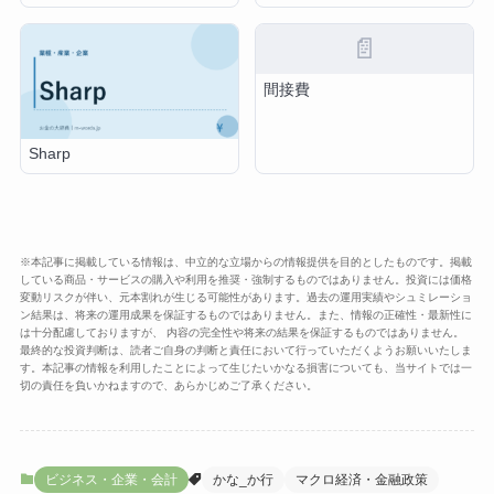
📄
間接費
Sharp
※本記事に掲載している情報は、中立的な立場からの情報提供を目的としたものです。掲載
している商品・サービスの購入や利用を推奨・強制するものではありません。投資には価格
変動リスクが伴い、元本割れが生じる可能性があります。過去の運用実績やシュミレーショ
ン結果は、将来の運用成果を保証するものではありません。また、情報の正確性・最新性に
は十分配慮しておりますが、 内容の完全性や将来の結果を保証するものではありません。
最終的な投資判断は、読者ご自身の判断と責任において行っていただくようお願いいたしま
す。本記事の情報を利用したことによって生じたいかなる損害についても、当サイトでは一
切の責任を負いかねますので、あらかじめご了承ください。
ビジネス・企業・会計
かな_か行
マクロ経済・金融政策