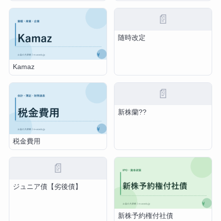
📄
随時改定
Kamaz
📄
新株蘭??
税金費用
📄
ジュニア債【劣後債】
新株予約権付社債