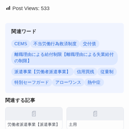
Post Views:
533
関連ワード
CEMS
不当労働行為救済制度
交付債
離職理由による給付制限【離職理由による失業給付
の制限】
派遣事業【労働者派遣事業】
信用買残
従量制
特別セーフガード
アローワンス
熱中症
関連する記事
📄
📄
労働者派遣事業【派遣事業】
土用