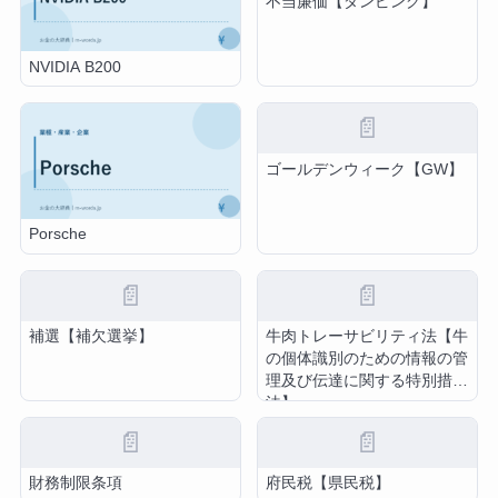
不当廉価【ダンピング】
NVIDIA B200
📄
ゴールデンウィーク【GW】
Porsche
📄
📄
補選【補欠選挙】
牛肉トレーサビリティ法【牛
の個体識別のための情報の管
理及び伝達に関する特別措置
法】
📄
📄
財務制限条項
府民税【県民税】