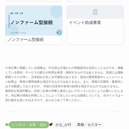
📄
イベント助成事業
ノンファーム型接続
※本記事に掲載している情報は、中立的な立場からの情報提供を目的としたものです。掲載
している商品・サービスの購入や利用を推奨・強制するものではありません。投資には価格
変動リスクが伴い、元本割れが生じる可能性があります。過去の運用実績やシュミレーショ
ン結果は、将来の運用成果を保証するものではありません。また、情報の正確性・最新性に
は十分配慮しておりますが、 内容の完全性や将来の結果を保証するものではありません。
最終的な投資判断は、読者ご自身の判断と責任において行っていただくようお願いいたしま
す。本記事の情報を利用したことによって生じたいかなる損害についても、当サイトでは一
切の責任を負いかねますので、あらかじめご了承ください。
ビジネス・企業・会計
かな_か行
業種・セクター