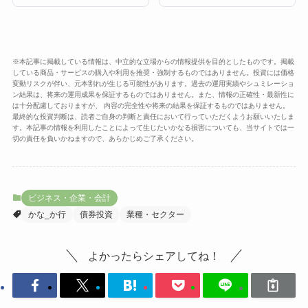
※本記事に掲載している情報は、中立的な立場からの情報提供を目的としたものです。掲載
している商品・サービスの購入や利用を推奨・強制するものではありません。投資には価格
変動リスクが伴い、元本割れが生じる可能性があります。過去の運用実績やシュミレーショ
ン結果は、将来の運用成果を保証するものではありません。また、情報の正確性・最新性に
は十分配慮しておりますが、 内容の完全性や将来の結果を保証するものではありません。
最終的な投資判断は、読者ご自身の判断と責任において行っていただくようお願いいたしま
す。本記事の情報を利用したことによって生じたいかなる損害についても、当サイトでは一
切の責任を負いかねますので、あらかじめご了承ください。
ビジネス・企業・会計
かな_か行
債券投資
業種・セクター
よかったらシェアしてね！