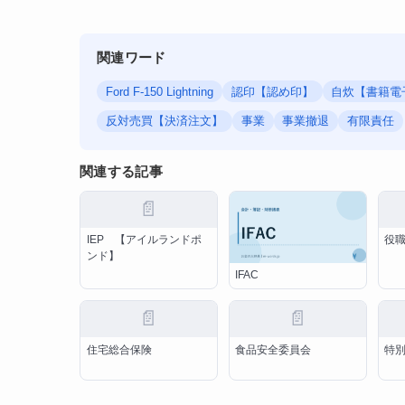
関連ワード
Ford F-150 Lightning
認印【認め印】
自炊【書籍電
反対売買【決済注文】
事業
事業撤退
有限責任
関連する記事
📄
IEP 【アイルランドポ
役
ンド】
IFAC
📄
📄
住宅総合保険
食品安全委員会
特