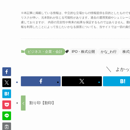
※本記事に掲載している情報は、中立的な立場からの情報提供を目的としたもので
リスクが伴い、元本割れが生じる可能性があります。過去の運用実績やシュミレー
慮しておりますが、 内容の完全性や将来の結果を保証するものではありません。
報を利用したことによって生じたいかなる損害についても、当サイトでは一切の責
ビジネス・企業・会計
IPO・株式公開
かな_わ行
株式
よかっ
割り印【割印】