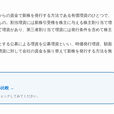
からの資金で新株を発行する方法である有償増資のひとつで、
もの。割当増資には新株引受権を株主に与える株主割り当て増
て増資があり、第三者割り当て増資には発行条件を含めて株主
とする公募による増資を公募増資といい、時価発行増資、額面
増資に対して会社の資金を振り替えて新株を発行する方法を無
比較 →
チェックしてみてください。