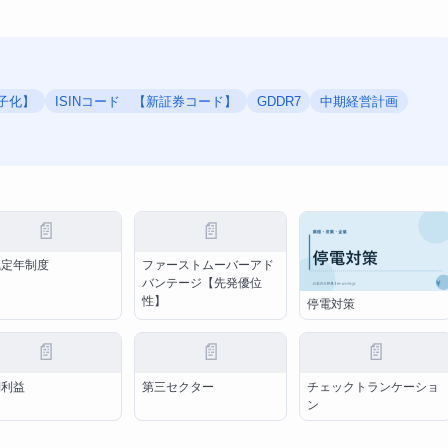
子化】
ISINコード 【新証券コード】
GDDR7
中期経営計画
📄
📄
職定年制度
ファーストムーバーアド
バンテージ【先発優位
性】
停電対策
📄
📄
📄
別利益
第三セクター
チェックトランケーショ
ン