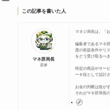
この記事を書いた人
マネジ局長は、「
編集者であるマネ
度の前提条件やリ
をどう受け取るべ
マネ辞局長
監修
特定の商品やサー
ーキ役として設計
お金の判断は急が
それがマネ辞局長