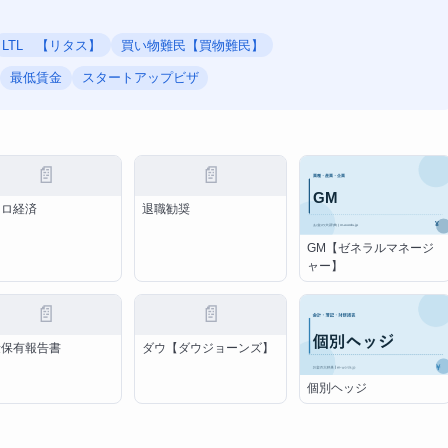
LTL 【リタス】
買い物難民【買物難民】
最低賃金
スタートアップビザ
📄
📄
クロ経済
退職勧奨
GM【ゼネラルマネージ
ャー】
📄
📄
量保有報告書
ダウ【ダウジョーンズ】
個別ヘッジ