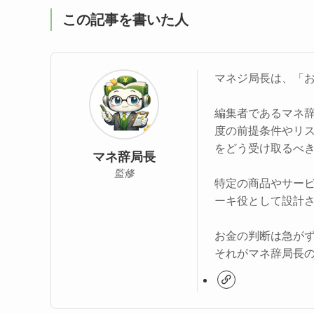
この記事を書いた人
マネジ局長は、「
編集者であるマネ
度の前提条件やリ
をどう受け取るべ
マネ辞局長
監修
特定の商品やサー
ーキ役として設計
お金の判断は急が
それがマネ辞局長