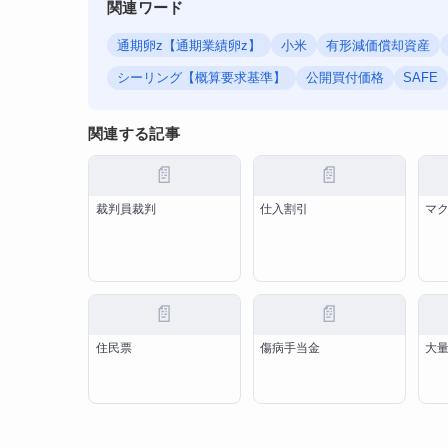
関連ワード
通期卵z【通期業績卵z】
小米
有形減価償却資産
シーリング【概算要求基準】
公開買付価格
SAFE
関連する記事
📄
📄
裁判員裁判
仕入割引
マ
📄
📄
住民票
傷病手当金
大