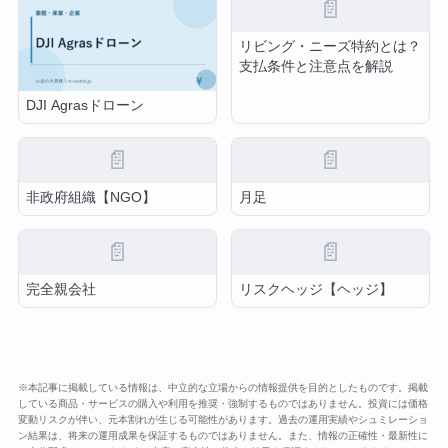
📄
リビング・ニーズ特約とは？
支払条件と注意点を解説
DJI Agrasドローン
📄
📄
非政府組織【NGO】
月足
📄
📄
完全親会社
リスクヘッジ【ヘッジ】
※本記事に掲載している情報は、中立的な立場からの情報提供を目的としたものです。掲載
している商品・サービスの購入や利用を推奨・強制するものではありません。投資には価格
変動リスクが伴い、元本割れが生じる可能性があります。過去の運用実績やシュミレーショ
ン結果は、将来の運用成果を保証するものではありません。また、情報の正確性・最新性に