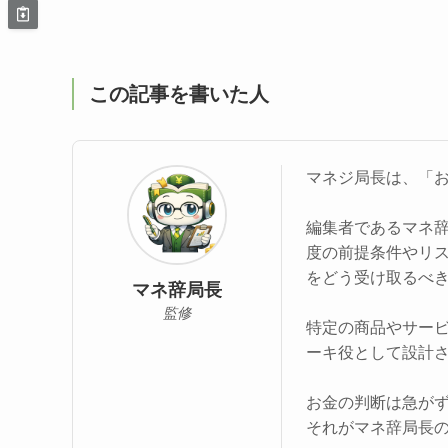
この記事を書いた人
マネジ局長は、「
編集者であるマネ
度の前提条件やリ
をどう受け取るべ
マネ辞局長
監修
特定の商品やサー
ーキ役として設計
お金の判断は急が
それがマネ辞局長