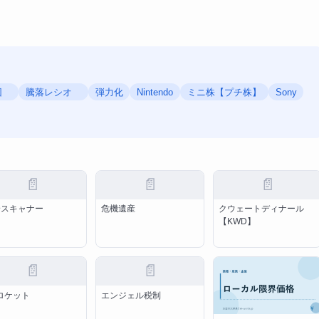
ト団
騰落レシオ
弾力化
Nintendo
ミニ株【プチ株】
Sony
📄
📄
📄
身スキャナー
危機遺産
クウェートディナール
【KWD】
📄
📄
ロケット
エンジェル税制