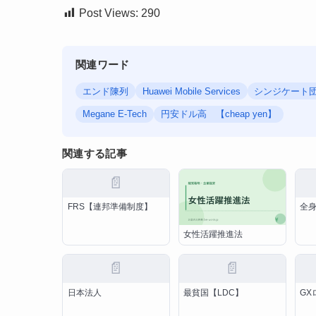
Post Views:
290
関連ワード
エンド陳列
Huawei Mobile Services
シンジケー
Megane E-Tech
円安ドル高 【cheap yen】
関連する記事
📄
FRS【連邦準備制度】
全
女性活躍推進法
📄
📄
日本法人
最貧国【LDC】
GX