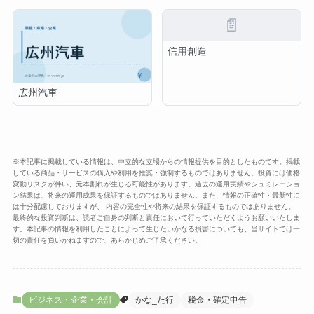
📄
信用創造
広州汽車
※本記事に掲載している情報は、中立的な立場からの情報提供を目的としたものです。掲載
している商品・サービスの購入や利用を推奨・強制するものではありません。投資には価格
変動リスクが伴い、元本割れが生じる可能性があります。過去の運用実績やシュミレーショ
ン結果は、将来の運用成果を保証するものではありません。また、情報の正確性・最新性に
は十分配慮しておりますが、 内容の完全性や将来の結果を保証するものではありません。
最終的な投資判断は、読者ご自身の判断と責任において行っていただくようお願いいたしま
す。本記事の情報を利用したことによって生じたいかなる損害についても、当サイトでは一
切の責任を負いかねますので、あらかじめご了承ください。
ビジネス・企業・会計
かな_た行
税金・確定申告