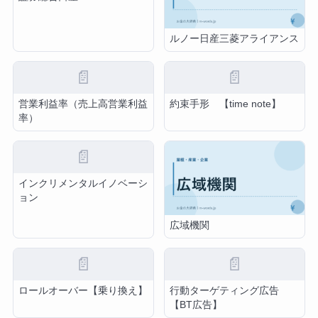
ルノー日産三菱アライアンス
📄
📄
営業利益率（売上高営業利益
約束手形 【time note】
率）
📄
インクリメンタルイノベーシ
ョン
広域機関
📄
📄
ロールオーバー【乗り換え】
行動ターゲティング広告
【BT広告】