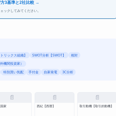
び方3基準と2社比較 →
チェックしてみてください。
マトリックス組織】
SWOT分析【SWOT】
相対
s】（指定国外機関投資家）
特別買い気配
手付金
自家発電
3C分析
📄
📄
📄
祉国家
西紀【西暦】
取引動機【取引的動機】