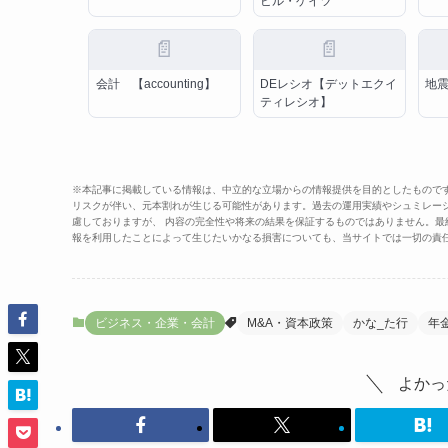
ビル・ゲイツ
📄
📄
会計 【accounting】
DEレシオ【デットエクイ
地
ティレシオ】
※本記事に掲載している情報は、中立的な立場からの情報提供を目的としたもので
リスクが伴い、元本割れが生じる可能性があります。過去の運用実績やシュミレー
慮しておりますが、 内容の完全性や将来の結果を保証するものではありません。
報を利用したことによって生じたいかなる損害についても、当サイトでは一切の責
ビジネス・企業・会計
M&A・資本政策
かな_た行
年
よかっ