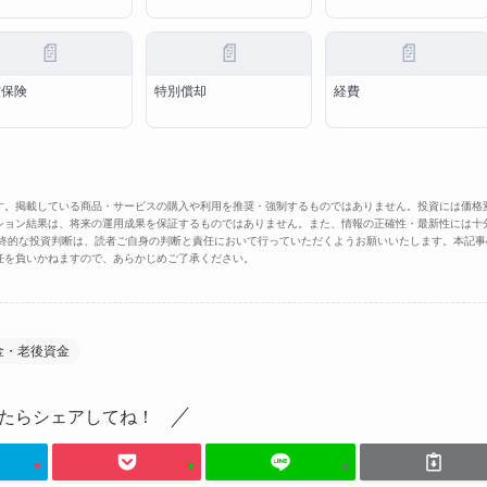
📄
📄
📄
震保険
特別償却
経費
す。掲載している商品・サービスの購入や利用を推奨・強制するものではありません。投資には価格
ション結果は、将来の運用成果を保証するものではありません。また、情報の正確性・最新性には十
最終的な投資判断は、読者ご自身の判断と責任において行っていただくようお願いいたします。本記事
任を負いかねますので、あらかじめご了承ください。
金・老後資金
たらシェアしてね！