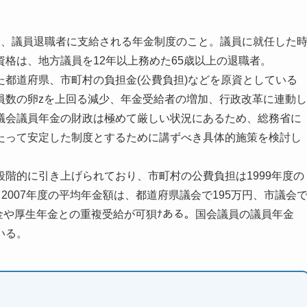
し、議員退職者に支給される年金制度のこと。議員に就任した
格は、地方議員を12年以上務めた65歳以上の退職者。
都道府県、市町村の負担金(公費負担)などを原資としている
員数の卵zを上回る減少、年金受給者の増加、行政改革に連動し
議会議員年金の財政は極めて厳しい状況にあるため、総務省に
たって安定した制度とするために講ずべき具体的施策を検討し
階的に引き上げられており、市町村の公費負担は1999年度の
る。2007年度の平均年金額は、都道府県議会で195万円、市議会
年金や厚生年金との重複受給が可狽ﾅある。国会議員の議員年金
いる。