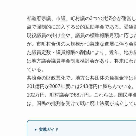
都道府県議、市議、町村議の3つの共済会が運営
点で強制的に加入する公的互助年金である。受給資
現役議員の掛け金や、議員の標準報酬月額に応じた
が、市町村合併の大規模かつ急速な進展に伴う会
た議員定数・議員報酬の削減により、近年、地方
は地方議会議員年金制度検討会があり、将来にわ
ている。
共済会の財政悪化で、地方公共団体の負担金率は段
201億円が2007年度には243億円に膨らんでい
102万円、町村議会で68万円。これらは、国民
は、国民の批判を受けて既に廃止法案が成立して
▼ 実践ガイド