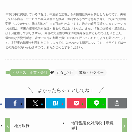
※本記事に掲載している情報は、中立的な立場からの情報提供を目的としたものです。掲載
している商品・サービスの購入や利用を推奨・強制するものではありません。投資には価格
変動リスクが伴い、元本割れが生じる可能性があります。過去の運用実績やシュミレーショ
ン結果は、将来の運用成果を保証するものではありません。また、情報の正確性・最新性に
は十分配慮しておりますが、 内容の完全性や将来の結果を保証するものではありません。
最終的な投資判断は、読者ご自身の判断と責任において行っていただくようお願いいたしま
す。本記事の情報を利用したことによって生じたいかなる損害についても、当サイトでは一
切の責任を負いかねますので、あらかじめご了承ください。
ビジネス・企業・会計
かな_た行
業種・セクター
よかったらシェアしてね！
地球温暖化対策税【環境
地方銀行
税】