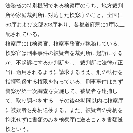
法務省の特別機関である検察庁のうち、地方裁判
所や家庭裁判所に対応した検察庁のこと。全国に
50庁および支部203庁あり、各都道府県に1庁以上
配されている。
検察庁には検察官、検察事務官が執務している。
検察官は刑事事件の被疑者を裁判所に起訴にする
か、不起訴にするか判断をし、裁判所に法律が正
当に適用されるように請求するうえ、刑の執行を
指揮監督する権限を持っている。刑事事件はまず
警察が第一次調査を実施して、被疑者を逮捕し
て、取り調べをする。その後48時間以内に検察庁
に被疑者を身柄送検する。また、被疑者の身柄を
拘束せずに書類のみを検察庁に送ることを書類送
検という。