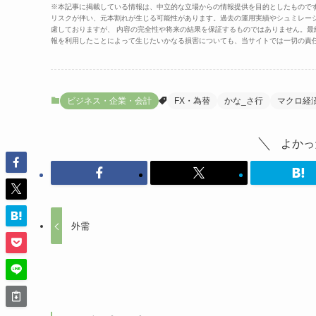
※本記事に掲載している情報は、中立的な立場からの情報提供を目的としたもので
リスクが伴い、元本割れが生じる可能性があります。過去の運用実績やシュミレー
慮しておりますが、 内容の完全性や将来の結果を保証するものではありません。
報を利用したことによって生じたいかなる損害についても、当サイトでは一切の責
ビジネス・企業・会計
FX・為替
かな_さ行
マクロ経
よかっ
外需