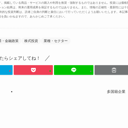
す。掲載している商品・サービスの購入や利用を推奨・強制するものではありません。投資には価格
ション結果は、将来の運用成果を保証するものではありません。また、情報の正確性・最新性には十
最終的な投資判断は、読者ご自身の判断と責任において行っていただくようお願いいたします。本記事
任を負いかねますので、あらかじめご了承ください。
済・金融政策
株式投資
業種・セクター
たらシェアしてね！
多国籍企業