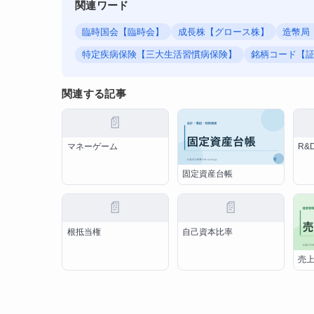
関連ワード
臨時国会【臨時会】
成長株【グロース株】
造幣局 【
特定疾病保険【三大生活習慣病保険】
銘柄コード【
関連する記事
📄
マネーゲーム
R&
固定資産台帳
📄
📄
根抵当権
自己資本比率
売