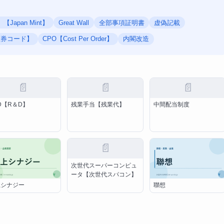
Japan Mint】
Great Wall
全部事項証明書
虚偽記載
証券コード】
CPO【Cost Per Order】
内閣改造
📄
📄
📄
D【R＆D】
残業手当【残業代】
中間配当制度
📄
次世代スーパーコンピュ
ータ【次世代スパコン】
上シナジー
聯想