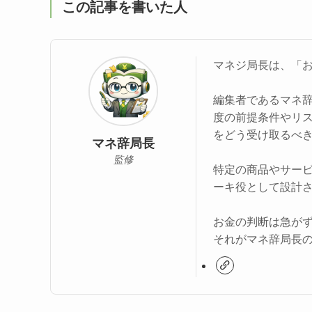
この記事を書いた人
マネジ局長は、「
編集者であるマネ
度の前提条件やリ
をどう受け取るべ
マネ辞局長
監修
特定の商品やサー
ーキ役として設計
お金の判断は急が
それがマネ辞局長