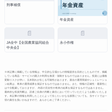
刑事補償
年金資産
📄
📄
JA全中【全国農業協同組合
永小作権
中央会】
※本記事に掲載している情報は、中立的な立場からの情報提供を目的としたものです。掲載
している商品・サービスの購入や利用を推奨・強制するものではありません。投資には価格
変動リスクが伴い、元本割れが生じる可能性があります。過去の運用実績やシュミレーショ
ン結果は、将来の運用成果を保証するものではありません。また、情報の正確性・最新性に
は十分配慮しておりますが、 内容の完全性や将来の結果を保証するものではありません。
最終的な投資判断は、読者ご自身の判断と責任において行っていただくようお願いいたしま
す。本記事の情報を利用したことによって生じたいかなる損害についても、当サイトでは一
切の責任を負いかねますので、あらかじめご了承ください。