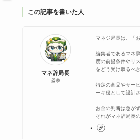
この記事を書いた人
マネジ局長は、「
編集者であるマネ
度の前提条件やリ
をどう受け取るべ
マネ辞局長
監修
特定の商品やサー
ーキ役として設計
お金の判断は急が
それがマネ辞局長