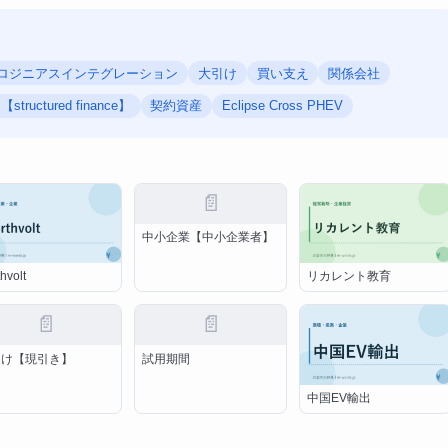
ロジニアスインテグレーション
大引け
買い支え
関係会社
ctured finance】
契約資産
Eclipse Cross PHEV
📄
中小企業【中小企業者】
hvolt
リカレント教育
📄
📄
受け【現引き】
試用期間
中国EV輸出