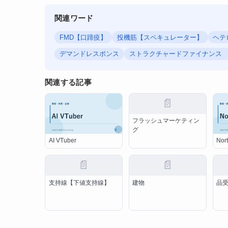
関連ワード
FMD【口蹄疫】
投機筋【スペキュレーター】
ヘテ
デマンドレスポンス
ストラクチャードファイナンス 【stru
関連する記事
📄
フラッシュマーケティン
グ
AI VTuber
Nort
📄
📄
支持線【下値支持線】
建物
品