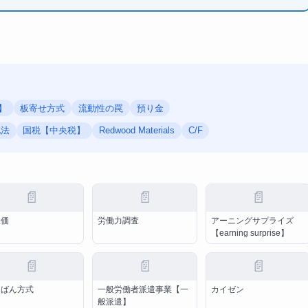
】
板寄せ方式
流動性の罠
預り金
化法
国税【中央税】
Redwood Materials
C/F
📄
📄
📄
線価
労働力調査
アーニングサプライズ
【earning surprise】
📄
📄
📄
んばん方式
一般労働者派遣事業【一
カイゼン
般派遣】