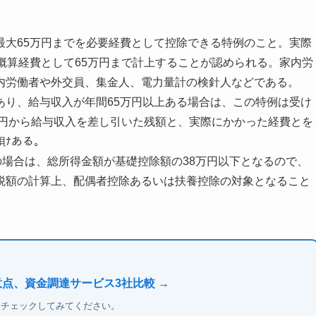
最大65万円までを必要経費として控除できる特例のこと。実際
概算経費として65万円まで計上することが認められる。家内労
内労働者や外交員、集金人、電力量計の検針人などである。
あり、給与収入が年間65万円以上ある場合は、この特例は受け
万円から給与収入を差し引いた残額と、実際にかかった経費とを
狽ﾅある。
の場合は、総所得金額が基礎控除額の38万円以下となるので、
税額の計算上、配偶者控除あるいは扶養控除の対象となること
意点、資金調達サービス3社比較 →
もチェックしてみてください。