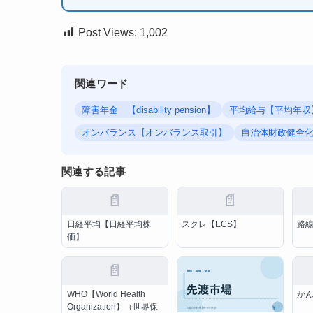
Post Views:
1,002
関連ワード
障害年金 【disability pension】
平均給与【平均年収
オンバランス【オンバランス取引】
自治体財政健全
関連する記事
📄
📄
日経平均【日経平均株
スクレ【ECS】
路
価】
📄
WHO【World Health
か
Organization】（世界保