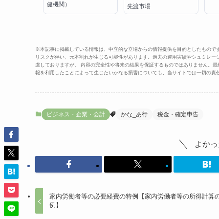
健機関）
先渡市場
※本記事に掲載している情報は、中立的な立場からの情報提供を目的としたもので
リスクが伴い、元本割れが生じる可能性があります。過去の運用実績やシュミレー
慮しておりますが、 内容の完全性や将来の結果を保証するものではありません。
報を利用したことによって生じたいかなる損害についても、当サイトでは一切の責
ビジネス・企業・会計
かな_あ行
税金・確定申告
よかっ
家内労働者等の必要経費の特例【家内労働者等の所得計算
例】