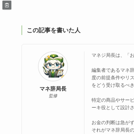
この記事を書いた人
マネジ局長は、「
編集者であるマネ
度の前提条件やリ
をどう受け取るべ
マネ辞局長
監修
特定の商品やサー
ーキ役として設計
お金の判断は急が
それがマネ辞局長