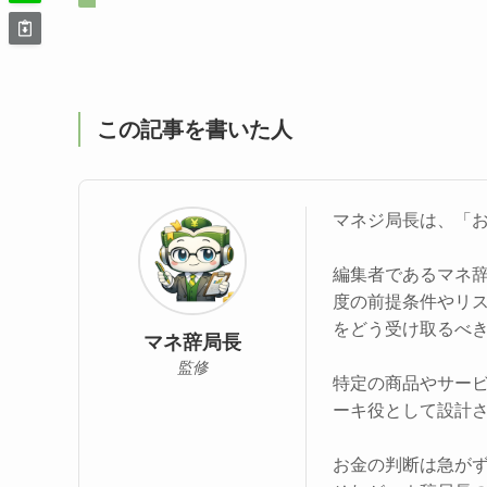
この記事を書いた人
マネジ局長は、「
編集者であるマネ
度の前提条件やリ
をどう受け取るべ
マネ辞局長
監修
特定の商品やサー
ーキ役として設計
お金の判断は急が