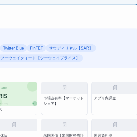
Twitter Blue
FinFET
サウディリヤル【SAR】
ツーウェイクォート【ツーウェイプライス】
📄
📄
市場占有率【マーケット
アプリ内課金
シェア】
S
📄
📄
📄
替休日
米国国債【米国財務省証
国民負担率