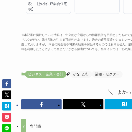
税 【狭小住戸集合住宅
税】
※本記事に掲載している情報は、中立的な立場からの情報提供を目的としたもので
リスクが伴い、元本割れが生じる可能性があります。過去の運用実績やシュミレー
慮しておりますが、 内容の完全性や将来の結果を保証するものではありません。
報を利用したことによって生じたいかなる損害についても、当サイトでは一切の責
ビジネス・企業・会計
かな_た行
業種・セクター
よかっ
専門職